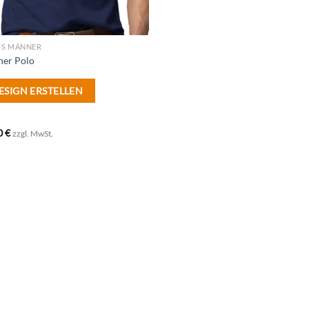
S MÄNNER
er Polo
ESIGN ERSTELLEN
0
€
zzgl. MwSt.