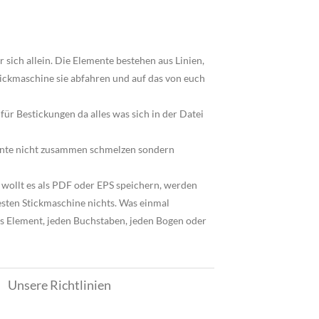
 sich allein. Die Elemente bestehen aus Linien,
ickmaschine sie abfahren und auf das von euch
für Bestickungen da alles was sich in der Datei
emente nicht zusammen schmelzen sondern
 wollt es als PDF oder EPS speichern, werden
esten Stickmaschine nichts. Was einmal
 Element, jeden Buchstaben, jeden Bogen oder
Unsere Richtlinien