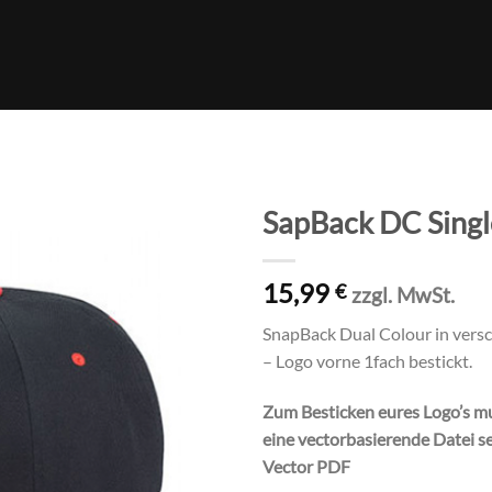
SapBack DC Singl
Auf die
15,99
Wunschliste
€
zzgl. MwSt.
SnapBack Dual Colour in vers
– Logo vorne 1fach bestickt.
Zum Besticken eures Logo’s m
eine vectorbasierende Datei se
Vector PDF