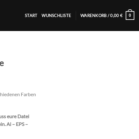
0
START
WUNSCHLISTE
WARENKORB /
0,00
€
e
chiedenen Farben
uss eure Datei
in. Ai – EPS –