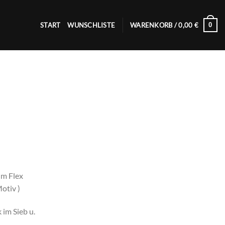
0
START
WUNSCHLISTE
WARENKORB /
0,00
€
im Flex
otiv )
im Sieb u.