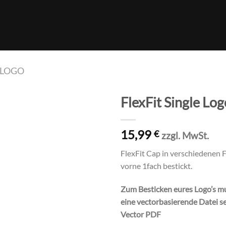
 LOGO
FlexFit Single Log
Auf die
15,99
Wunschliste
€
zzgl. MwSt.
FlexFit Cap in verschiedenen 
vorne 1fach bestickt.
Zum Besticken eures Logo’s m
eine vectorbasierende Datei se
Vector PDF