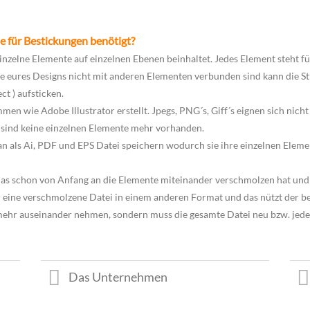
e für Bestickungen benötigt?
inzelne Elemente auf einzelnen Ebenen beinhaltet. Jedes Element steht für
 eures Designs nicht mit anderen Elementen verbunden sind kann die St
t ) aufsticken.
n wie Adobe Illustrator erstellt. Jpegs, PNG´s, Giff´s eignen sich nicht 
 sind keine einzelnen Elemente mehr vorhanden.
 man als Ai, PDF und EPS Datei speichern wodurch sie ihre einzelnen El
 das schon von Anfang an die Elemente miteinander verschmolzen hat und
ur eine verschmolzene Datei in einem anderen Format und das nützt der b
r auseinander nehmen, sondern muss die gesamte Datei neu bzw. jedes
Das Unternehmen