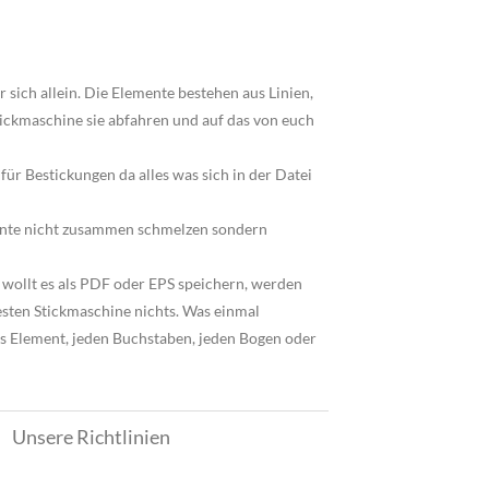
 sich allein. Die Elemente bestehen aus Linien,
ickmaschine sie abfahren und auf das von euch
für Bestickungen da alles was sich in der Datei
emente nicht zusammen schmelzen sondern
 wollt es als PDF oder EPS speichern, werden
esten Stickmaschine nichts. Was einmal
 Element, jeden Buchstaben, jeden Bogen oder
Unsere Richtlinien