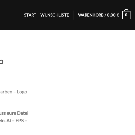
0
START
WUNSCHLISTE
WARENKORB /
0,00
€
o
Farben – Logo
uss eure Datei
in. Ai – EPS –