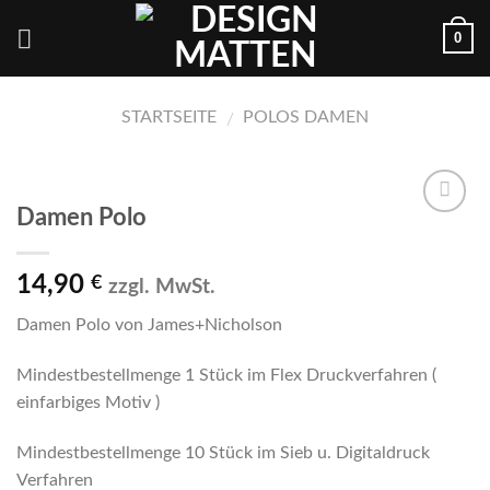
Skip
0
to
content
STARTSEITE
POLOS DAMEN
/
Damen Polo
Auf die
Wunschliste
14,90
€
zzgl. MwSt.
Damen Polo von James+Nicholson
Mindestbestellmenge 1 Stück im Flex Druckverfahren (
einfarbiges Motiv )
Mindestbestellmenge 10 Stück im Sieb u. Digitaldruck
Verfahren